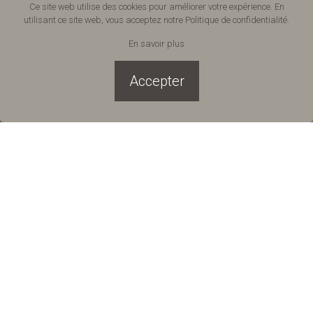
Ce site web utilise des cookies pour améliorer votre expérience. En
utilisant ce site web, vous acceptez notre
Politique de confidentialité
.
En savoir plus
Accepter
Mauris rhoncus orci in imperdiet placerat.
Vestibulum euismod nisl
suscipit ligula volutpat, a
feugiat urna maximus. Cras